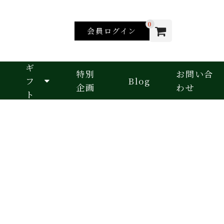
0
会員ログイン
ギ
特別
お問い合
フ
Blog
企画
わせ
ト