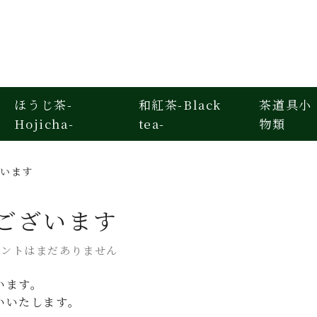
ほうじ茶-
和紅茶-Black
茶道具小
Hojicha-
tea-
物類
ざいます
ございます
メントはまだありません
います。
いいたします。