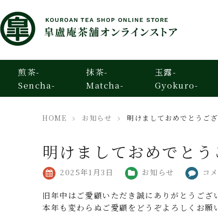
煎茶-
抹茶-
玉露-
Sencha-
Matcha-
Gyokuro-
HOME
お知らせ
明けましておめでとうご
明けましておめでとう
2025年1月3日
お知らせ
コ
旧年中はご愛顧いただき誠にありがとうござ
本年も変わらぬご愛顧をどうぞよろしくお願