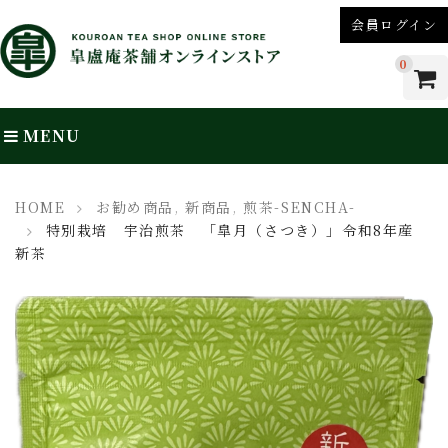
会員ログイン
0
MENU
HOME
お勧め商品
,
新商品
,
煎茶-SENCHA-
特別栽培 宇治煎茶 「皐月（さつき）」令和8年産
新茶