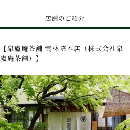
店舗のご紹介
【皐盧庵茶舗 雲林院本店（株式会社皐
盧庵茶舗）】